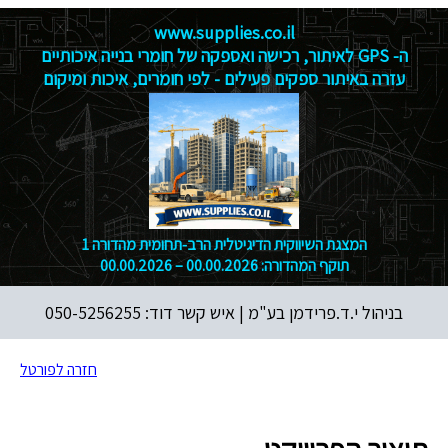
www.supplies.co.il
ה‑ GPS לאיתור, רכישה ואספקה של חומרי בנייה איכותיים
עזרה באיתור ספקים פעילים - לפי חומרים, איכות ומיקום
המצגת השיווקית הדיגיטלית הרב‑תחומית מהדורה 1
תוקף המהדורה: 00.00.2026 – 00.00.2026
בניהול י.ד.פרידמן בע"מ |
איש קשר דוד: 050-5256255
חזרה לפורטל