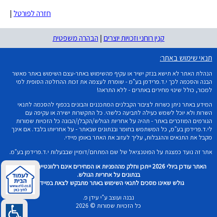
חזרה לפורטל
|
קנין רוחני וזכויות יוצרים
|
הבהרה משפטית
תנאי שימוש באתר:
הנהלת האתר לא תישא בנזק ישיר או עקיף מהשימוש באתר-עצם השימוש באתר מאשר
הבנה והסכמה לכך י.ד.פרידמן בע"מ - שומרת לעצמה את זכות ההחלטה הסופית למי
למכור, כולל שינוי מחירים באתרים - ללא התראה!
המידע באתר ניתן כשרות לציבור הקבלנים המתכננים והבונים בכפוף להסכמה לתנאי
השרות ולא יוכל לשמש כעילה לתביעה כלשהי. כל התקשרות ישירה או עקיפה עם
הגורמים המוזכרים באתר - תהיה על אחריות הגולש/הקבלן/הבונה כל הזכויות שמורות
לי.ד.פרידמן בע"מ, כל המשתמש בחומר ובנתונים שבאתר - על אחריותו בלבד. אם אינך
מקבל את התנאים וההגבלות, עליך לעזוב את האתר באופן מיידי.
אתר זה נועד כמצגת על הפוטנציאל של שם המתחם/דומיין שבבעלות י.ד.פרידמן בע"מ.
האתר עודכן ביולי 2026 ייתכן וחלק מההפניות או המחירים אינם רלוונטיים וכל שימוש
בנתונים על אחריות הגולש.
גולש שאינו מסכים לתנאי השימוש באתר מתבקש לצאת במיידית!
נבנה ועוצב ע"י עידן פ.
כל הזכויות שמורות © 2026