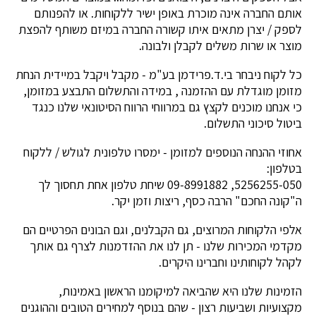
אותם החברה אינה מוכרת באופן ישיר ללקוחות. או להפנותם
לספק / יצרן מתאים איתו קשורה החברה במיזם משותף להפצת
מוצר או שרות משלים לקבלן ולבונה.
כל לקוח ניבחר בי.ד.פרידמן בע"מ - מקבל ויקבל במיידית הנחת
מזומן מוגדלת עם ההזמנה , במידה והתשלום התבצע במזומן,
כי אנחנו מוכנים לקצץ גם במרווחי הרווח הסיטונאי שלנו כנגד
ביטול סיכוני התשלום.
אחוזי ההנחה הנוספים למזומן - ימסרו טלפונית לגולש / ללקוח
בטלפון:
5256255-050, 09-8991882 שיחת טלפון אחת תחסוך לך
ה"קונה החכם" הרבה כסף, ריצות וזמן יקר.
אלפי הלקוחות המרוצים, גם הקבלנים, וגם הבונים הפרטיים הם
מקדמי המכירות שלנו - תן לנו את ההזדמנות לצרף גם אותך
לקהל לקוחותינו וחברינו היקרים.
הזמינות שלנו היא שהביאה למיקומנו הראשון באמינות,
מקצועיות ושביעות רצון - שהם בנוסף למחירים הטובים וההוגנים