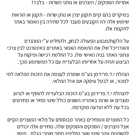
אחריות הספקים / היצרנים או נותני השרות - בלבד!
במיקרים בהם קיים תקנון יצרן או נותן שרות - תקנון או הוראות
שימוש אלה יהיו הקובעים מעבר לכל סתירה בין האמור באתר
לתקנות אלו.
על הלקוח/מבצע הפעולה לבחון, ולהחליט ע"י המהנדס
והאדריכל שלו את התאמת האמור באתרים באינטרנט לבין צרכי
ונתוני האתר בניה האישי שלו. כל החלטת רכישה ופיקוח על
הביצוע תהיה על אחריותו הבלעדית עם כל המשתמע מכך.
הנהלת י.ד.פרידמן בע"מ שומרת לעצמה את הזכות המלאה למי
למכור, או לבטל עיסקה אם אזל המלאי.
להנהלת י.ד.פרידמן בע"מ הזכות הבלעדית להוסיף או לגרוע
מוצרים או שרות באתריה השונים כולל שינוי מחיר או מחירונים
בכל עת ללא הודעה מוקדמת.
כל המוצרים והמחירים באתר מבוססים על מלאי המוצרים הקיים
אצל היצרנים / הספקים והספקים שלה. מחירים אלה יכולים
להשתנות עקב שינוי שער החליפין,מחיר חומרי הגלם , מיסוי ,