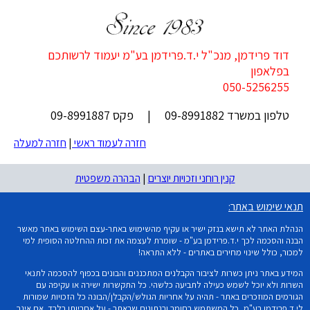
דוד פרידמן, מנכ"ל י.ד.פרידמן בע"מ יעמוד לרשותכם
בפלאפון
050-5256255
טלפון במשרד 09-8991882 | פקס 09-8991887
חזרה לעמוד ראשי
|
חזרה למעלה
קנין רוחני וזכויות יוצרים
|
הבהרה משפטית
תנאי שימוש באתר:
הנהלת האתר לא תישא בנזק ישיר או עקיף מהשימוש באתר-עצם השימוש באתר מאשר
הבנה והסכמה לכך י.ד.פרידמן בע"מ - שומרת לעצמה את זכות ההחלטה הסופית למי
למכור, כולל שינוי מחירים באתרים - ללא התראה!
המידע באתר ניתן כשרות לציבור הקבלנים המתכננים והבונים בכפוף להסכמה לתנאי
השרות ולא יוכל לשמש כעילה לתביעה כלשהי. כל התקשרות ישירה או עקיפה עם
הגורמים המוזכרים באתר - תהיה על אחריות הגולש/הקבלן/הבונה כל הזכויות שמורות
לי.ד.פרידמן בע"מ, כל המשתמש בחומר ובנתונים שבאתר - על אחריותו בלבד. אם אינך