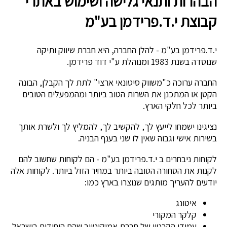
הבהרות ותנאי גלישה ושימוש באתרי
קבוצת י.ד.פרידמן בע"מ
י.ד.פרידמן בע"מ - להלן החברה, היא חברת שיווק ותיקה
שנוסדה בשנת 1983 ומנוהלת ע"י דוד פרידמן.
החברה ערוכה כ"משווק סיטונאי ארצי" לתת לך הקבלן, הבונה
הקטן או המתכנן את השרות הטוב ביותר ומהמפעלים הטובים
ביותר לכל חלקי הארץ.
נציגינו ישמחו לייעץ לך, להקשיב לך, להמליץ לך ולשרת אותך
בשירות אישי וגבוה שאין לו שני בענף הבניה.
לקוחות ניבחרים ב י.ד.פרידמן בע"מ - הם לקוחות שחשוב להם
לקנות את הסחורה הטובה ביותר במחיר הזול ביותר. לקוחות אלה
יודעים להעריך מותגים שנוצרו בארץ כמו:
איטונג
קלקר המקורי
עמודי הקרטון של חברת אמיקוטיוב שהם היחידים בישראל