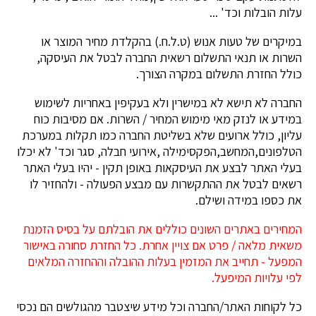
עלות הובלות וכד' ...
במיקרים של טעות אנוש (ט.ל.ח.) בהקלדת מחיר המוצר או
השרות או תנאי התשלום רשאית החברה לבטל את העיסקה,
כולל החזרת התשלום במקרה הצורך.
החברה לא תישא לא במישרין ולא בעקיפין באחריות לשימוש
במידע או לנזק מאי מימוש המחיר / השרות. אם מסיבות כוח
עליון, כולל ארועים שלא בשליטת החברה כמו תקלות במערכת
הטלפונים,המחשב,הפקסימילה ,אירועי חבלה, סגר וכד' לא יכלו
בעלי האתר לבצע את העיסקאות באופן תקין - יהיו בעלי האתר
רשאים לבטל את ההתקשרות עם מבצע הפעולה - ולהחזיר לו
את כספו במידה ושילם.
המחירים באתרים השונים כוללים את הובלתם על בסיס הזמנת
משאית מלאה / פרט אם צויין אחרת. כל החזרת סחורה באישור
המפעל - תחייב את המזמין בעלות ההובלה וההחזרה המלאים
לפי עלויות המיפעל.
כל לקוחות האתר/החברה וכל מידע שיצטבר מהגולשים הם נכסי