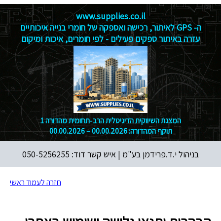
www.supplies.co.il
ה‑ GPS לאיתור, רכישה ואספקה של חומרי בנייה איכותיים
עזרה באיתור ספקים פעילים - לפי חומרים, איכות ומיקום
המצגת השיווקית הדיגיטלית הרב‑תחומית מהדורה 1
תוקף המהדורה: 00.00.2026 – 00.00.2026
בניהול י.ד.פרידמן בע"מ |
איש קשר דוד: 050-5256255
חזרה לעמוד ראשי