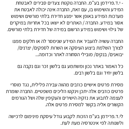
- י.ד.פרידמן בע"מ. החברה נוקטת צעדים סבירים לאבטחת
המידע והשימוש בו, עם זאת, החברה אינה יכולה לאבטח את
מערכות המידע באופן אשר ימנע חדירת בלתי מורשים ושימוש
אסור במידע. החברה / האתרים לא ישאו בכל אחריות במיקרים
של גילוי ושימוש במידע הרשום במידה של חדירת בלתי מורשים.
החברה עשויה להעביר את המידע שנימסר לה או חלקים ממנו
לצורך השלמת ביצוע העיסקה או השרות לספקים/ יצרנים/
יבואנים/ בנקים/ מובילי הסחורה לאתר וכדומה...
כל האמור באתר נכון ומשתמע גם בלשון זכר וגם נקבה גם
בלשון יחיד וגם בלשון רבים.
מסירת פרטים אישיים כוזבים מהווה עבירה פלילית, נגד מוסרי
פרטים כוזבים אלה יתכן וינקטו הליכים משפטיים. החברה שומרת
לעצמה לתבוע את נזקיה הישירים והעקיפין שלה ושל הגורמים
הקשורים אליה בקשר למסירת פרטים אלה.
לי.ד.פרידמן בע"מ הזכות לקבוע גודל עיסקת מינימום לרכישה
ולשנותה לפי אינטרסיה מעת לעת.