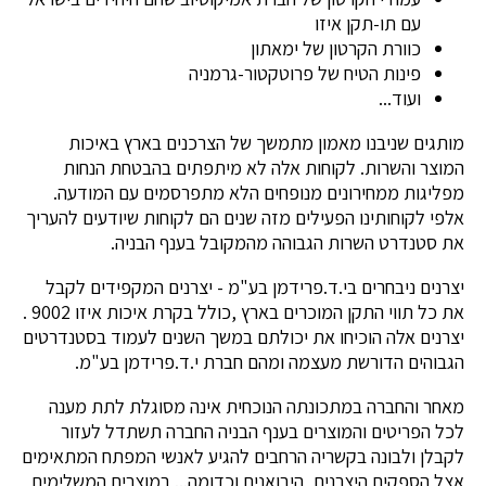
עם תו-תקן איזו
כוורת הקרטון של ימאתון
פינות הטיח של פרוטקטור-גרמניה
ועוד...
מותגים שניבנו מאמון מתמשך של הצרכנים בארץ באיכות
המוצר והשרות. לקוחות אלה לא מיתפתים בהבטחת הנחות
מפליגות ממחירונים מנופחים הלא מתפרסמים עם המודעה.
אלפי לקוחותינו הפעילים מזה שנים הם לקוחות שיודעים להעריך
את סטנדרט השרות הגבוהה מהמקובל בענף הבניה.
יצרנים ניבחרים בי.ד.פרידמן בע"מ - יצרנים המקפידים לקבל
את כל תווי התקן המוכרים בארץ ,כולל בקרת איכות איזו 9002 .
יצרנים אלה הוכיחו את יכולתם במשך השנים לעמוד בסטנדרטים
הגבוהים הדורשת מעצמה ומהם חברת י.ד.פרידמן בע"מ.
מאחר והחברה במתכונתה הנוכחית אינה מסוגלת לתת מענה
לכל הפריטים והמוצרים בענף הבניה החברה תשתדל לעזור
לקבלן ולבונה בקשריה הרחבים להגיע לאנשי המפתח המתאימים
אצל הספקים היצרנים, היבואנים וכדומה... במוצרים המשלימים